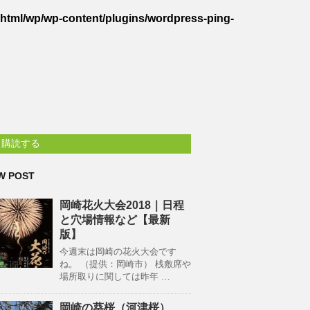
_html/wp/wp-content/plugins/wordpress-ping-
購読する
W POST
岡崎花火大会2018｜日程
と穴場情報など【最新
版】
今週末は岡崎の花火大会です
ね。 （提供：岡崎市） 桟敷席や
場所取りに関しては昨年 …
岡崎の葵桜（河津桜）