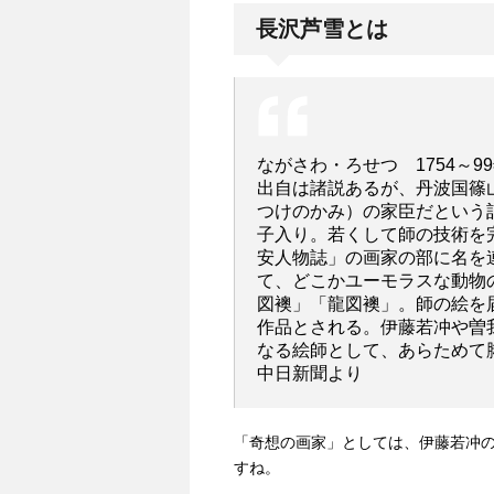
長沢芦雪とは
ながさわ・ろせつ 1754～9
出自は諸説あるが、丹波国篠
つけのかみ）の家臣だという
子入り。若くして師の技術を
安人物誌」の画家の部に名を
て、どこかユーモラスな動物
図襖」「龍図襖」。師の絵を
作品とされる。伊藤若冲や曽
なる絵師として、あらためて
中日新聞より
「奇想の画家」としては、伊藤若冲
すね。