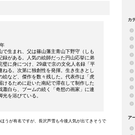
カ
9年
山で生まれ、父は篠山藩主青山下野守（しも
記録がある。人気の絵師だった円山応挙に弟
完璧に身につけ、29歳で京の文化人名録「平
連ねる。次第に独創性を発揮。生き生きとし
の絵など、傑作を数々残した。代表作は「虎
届けるために赴いた南紀で滞在して制作した
我蕭白ら、ブームの続く「奇想の画家」に連
脚光を浴びている。
ア
のほうが有名ですが、長沢芦雪も今後人気が出てきそうで