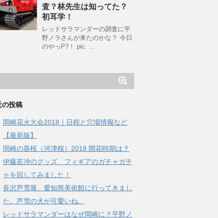
査？林先生は知ってた？
初耳学！
レッドサラマンダーの調査に平
野ノラさんが来たのかな？ 今日
のやっP?！ pic. …
近の投稿
岡崎花火大会2018｜日程と穴場情報など
【最新版】
岡崎の葵桜（河津桜）2018 開花時期は？
伊藤若冲のグッズ フィギアのガチャガチ
ャを回してみました！
長沢芦雪展、愛知県美術館に行ってきまし
た。芦雪の犬が可愛いね。
レッドサラマンダーはなぜ岡崎に？平野ノ