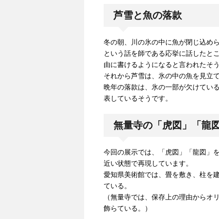
芦雪と魚の落款
冬の朝、川の氷の中に魚が閉じ込め
という話を師である応挙に話したと
由に書けるようになると言われたそ
それから芦雪は、氷の中の魚を見立
晩年の落款は、氷の一部が欠けてい
表しているそうです。
無量寺の「虎図」「龍
今回の展示では、「虎図」「龍図」
近い状態で再現しています。
愛知県美術館では、畳を敷き、柱を
ている。
（無量寺では、保存上の理由からオ
飾らている。）