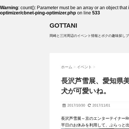
Warning
: count(): Parameter must be an array or an object tha
optimizer/cbnet-ping-optimizer.php
on line
533
GOTTANI
岡崎と三河周辺のイベント情報とボクの趣味探しブ
ホーム
>
イベント
>
長沢芦雪展、愛知県
犬が可愛いね。
2017/10/30
2017/11/01
長沢芦雪展～京のエンターテイナーR
平日のお休みを利用して、ぶらっと