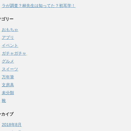
ラが調査？林先生は知ってた？初耳学！
テゴリー
おもちゃ
アプリ
イベント
ガチャガチャ
グルメ
スイーツ
万年筆
文房具
未分類
靴
ーカイブ
2018年8月