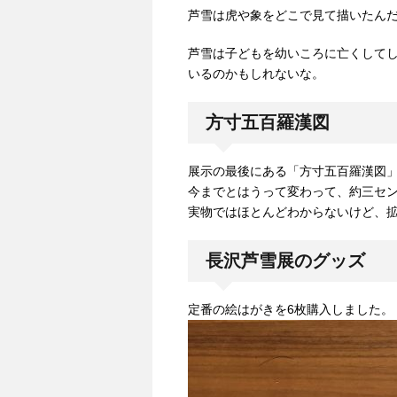
芦雪は虎や象をどこで見て描いたん
芦雪は子どもを幼いころに亡くして
いるのかもしれないな。
方寸五百羅漢図
展示の最後にある「方寸五百羅漢図
今までとはうって変わって、約三セ
実物ではほとんどわからないけど、
長沢芦雪展のグッズ
定番の絵はがきを6枚購入しました。