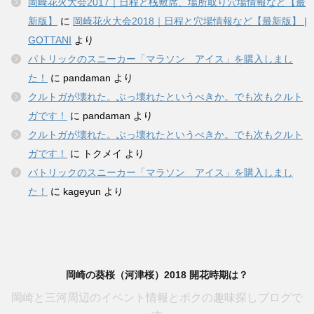
岡崎花火大会2017｜日程と桟敷席、場所取り穴場情報など【最
新版】
に
岡崎花火大会2018｜日程と穴場情報など【最新版】 |
GOTTANI
より
パトリックのスニーカー「マラソン アイス」を購入しまし
た！
に
pandaman
より
クルトガが壊れた。ぶっ壊れたというべきか。でも次もクルト
ガです！
に
pandaman
より
クルトガが壊れた。ぶっ壊れたというべきか。でも次もクルト
ガです！
に
トクメイ
より
パトリックのスニーカー「マラソン アイス」を購入しまし
た！
に
kageyun
より
岡崎の葵桜（河津桜）2018 開花時期は？
岡崎と三河周辺のイベント情報とボクの趣味探しブログで