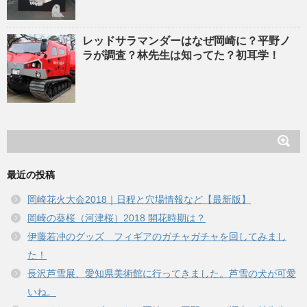
レッドサラマンダーはなぜ岡崎に？平野ノ
ラが調査？林先生は知ってた？初耳学！
最近の投稿
岡崎花火大会2018｜日程と穴場情報など【最新版】
岡崎の葵桜（河津桜）2018 開花時期は？
伊藤若冲のグッズ フィギアのガチャガチャを回してみまし
た！
長沢芦雪展、愛知県美術館に行ってきました。芦雪の犬が可愛
いね。