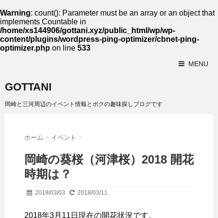
Warning
: count(): Parameter must be an array or an object that
implements Countable in
/home/xs144906/gottani.xyz/public_html/wp/wp-
content/plugins/wordpress-ping-optimizer/cbnet-ping-
optimizer.php
on line
533
MENU
GOTTANI
岡崎と三河周辺のイベント情報とボクの趣味探しブログです
ホーム
>
イベント
>
岡崎の葵桜（河津桜）2018 開花
時期は？
2018/03/03
2018/03/11
2018年3月11日現在の開花状況です。