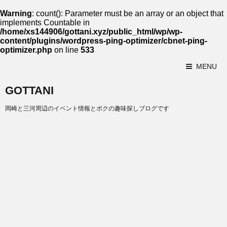
Warning
: count(): Parameter must be an array or an object that
implements Countable in
/home/xs144906/gottani.xyz/public_html/wp/wp-
content/plugins/wordpress-ping-optimizer/cbnet-ping-
optimizer.php
on line
533
MENU
GOTTANI
岡崎と三河周辺のイベント情報とボクの趣味探しブログです