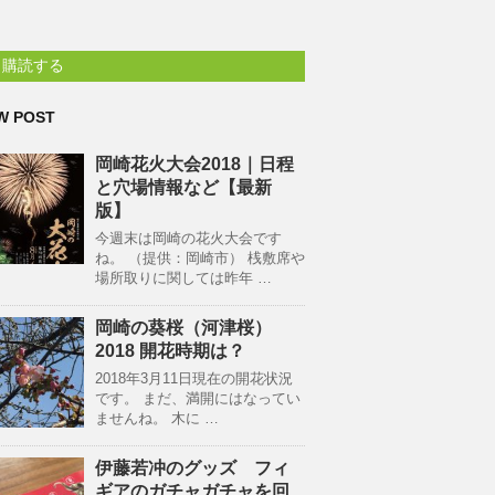
購読する
W POST
岡崎花火大会2018｜日程
と穴場情報など【最新
版】
今週末は岡崎の花火大会です
ね。 （提供：岡崎市） 桟敷席や
場所取りに関しては昨年 …
岡崎の葵桜（河津桜）
2018 開花時期は？
2018年3月11日現在の開花状況
です。 まだ、満開にはなってい
ませんね。 木に …
伊藤若冲のグッズ フィ
ギアのガチャガチャを回