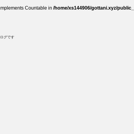
t implements Countable in
/home/xs144906/gottani.xyz/public
ログです