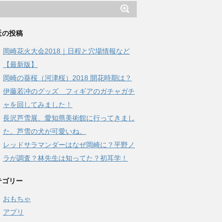
近の投稿
岡崎花火大会2018｜日程と穴場情報など
【最新版】
岡崎の葵桜（河津桜）2018 開花時期は？
伊藤若冲のグッズ フィギアのガチャガチ
ャを回してみました！
長沢芦雪展、愛知県美術館に行ってきまし
た。芦雪の犬が可愛いね。
レッドサラマンダーはなぜ岡崎に？平野ノ
ラが調査？林先生は知ってた？初耳学！
テゴリー
おもちゃ
アプリ