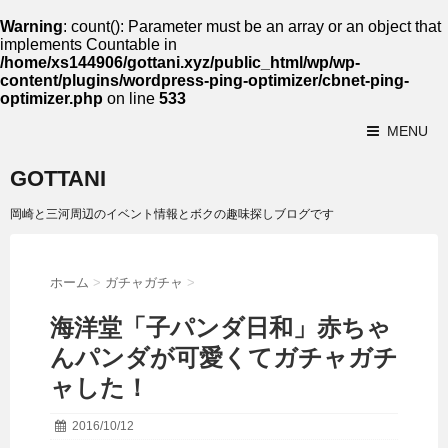
Warning
: count(): Parameter must be an array or an object that
implements Countable in
/home/xs144906/gottani.xyz/public_html/wp/wp-
content/plugins/wordpress-ping-optimizer/cbnet-ping-
optimizer.php
on line
533
MENU
GOTTANI
岡崎と三河周辺のイベント情報とボクの趣味探しブログです
ホーム
>
ガチャガチャ
>
海洋堂「子パンダ日和」赤ちゃ
んパンダが可愛くてガチャガチ
ャした！
2016/10/12