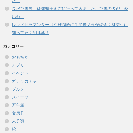
た！
長沢芦雪展、愛知県美術館に行ってきました。芦雪の犬が可愛
いね。
レッドサラマンダーはなぜ岡崎に？平野ノラが調査？林先生は
知ってた？初耳学！
カテゴリー
おもちゃ
アプリ
イベント
ガチャガチャ
グルメ
スイーツ
万年筆
文房具
未分類
靴