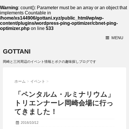
Warning
: count(): Parameter must be an array or an object that
implements Countable in
/home/xs144906/gottani.xyz/public_html/wp/wp-
content/plugins/wordpress-ping-optimizer/cbnet-ping-
optimizer.php
on line
533
MENU
GOTTANI
岡崎と三河周辺のイベント情報とボクの趣味探しブログです
ホーム
>
イベント
>
「ペンタルム・ルミナリウム」
トリエンナーレ岡崎会場に行っ
てきました！
2016/10/12