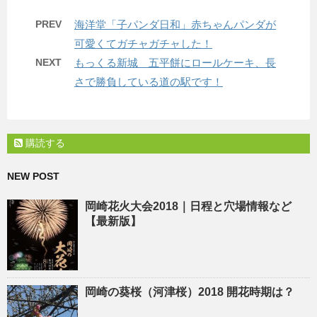
PREV
海洋堂「子パンダ日和」赤ちゃんパンダが
可愛くてガチャガチャした！
NEXT
もっくる新城 五平餅にロールケーキ、長
さで勝負している道の駅です！
購読する
NEW POST
岡崎花火大会2018｜日程と穴場情報など
【最新版】
岡崎の葵桜（河津桜）2018 開花時期は？