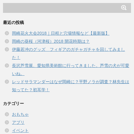
最近の投稿
岡崎花火大会2018｜日程と穴場情報など【最新版】
岡崎の葵桜（河津桜）2018 開花時期は？
伊藤若冲のグッズ フィギアのガチャガチャを回してみまし
た！
長沢芦雪展、愛知県美術館に行ってきました。芦雪の犬が可愛
いね。
レッドサラマンダーはなぜ岡崎に？平野ノラが調査？林先生は
知ってた？初耳学！
カテゴリー
おもちゃ
アプリ
イベント