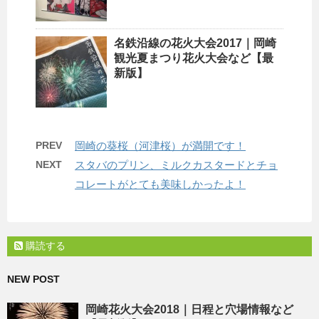
名鉄沿線の花火大会2017｜岡崎
観光夏まつり花火大会など【最
新版】
PREV
岡崎の葵桜（河津桜）が満開です！
NEXT
スタバのプリン、ミルクカスタードとチョ
コレートがとても美味しかったよ！
購読する
NEW POST
岡崎花火大会2018｜日程と穴場情報など