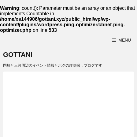
Warning
: count(): Parameter must be an array or an object that
implements Countable in
/home/xs144906/gottani.xyz/public_html/wp/wp-
content/plugins/wordpress-ping-optimizer/cbnet-ping-
optimizer.php
on line
533
MENU
GOTTANI
岡崎と三河周辺のイベント情報とボクの趣味探しブログです