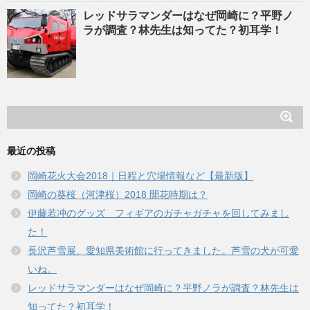
レッドサラマンダーはなぜ岡崎に？平野ノ
ラが調査？林先生は知ってた？初耳学！
最近の投稿
岡崎花火大会2018｜日程と穴場情報など【最新版】
岡崎の葵桜（河津桜）2018 開花時期は？
伊藤若冲のグッズ フィギアのガチャガチャを回してみまし
た！
長沢芦雪展、愛知県美術館に行ってきました。芦雪の犬が可愛
いね。
レッドサラマンダーはなぜ岡崎に？平野ノラが調査？林先生は
知ってた？初耳学！