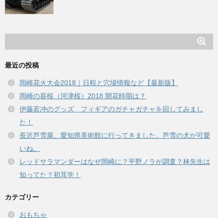
最近の投稿
岡崎花火大会2018｜日程と穴場情報など【最新版】
岡崎の葵桜（河津桜）2018 開花時期は？
伊藤若冲のグッズ フィギアのガチャガチャを回してみまし
た！
長沢芦雪展、愛知県美術館に行ってきました。芦雪の犬が可愛
いね。
レッドサラマンダーはなぜ岡崎に？平野ノラが調査？林先生は
知ってた？初耳学！
カテゴリー
おもちゃ