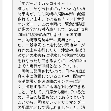
「すご～い！カッコイイ～！」
誰もが、そう言わずにはいられない消
防車両が、ここ岡崎の消防本部に配備
されています。その名も「レッドサラ
マンダー」。この車両は、緊急消防援
助隊の全地形対応車として、2013年3月
28日に総務省消防庁より、全国で唯
一、岡崎市消防本部に貸与されまし
た。一般車両では走れない荒地や、が
れきの上を走行したり、津波や川の氾
濫などの水害時に浸水した地域で活動
を行なったりできるように、水深1.2m
までの走行が可能となっています。
「岡崎に配備されたのは、日本のほぼ
真ん中に位置していることや、配備す
る消防署が高速道路のインターに近
く、出動するのに迅速な対応ができる
こと。そして、沿岸から離れているた
め、津波の被害もないであろうという
ことから、岡崎がレッドサラマンダー
の配備地として選ばれました」と、消