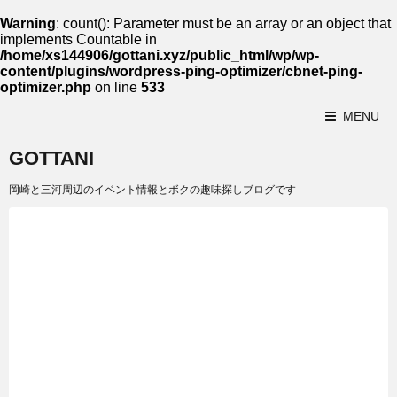
Warning
: count(): Parameter must be an array or an object that
implements Countable in
/home/xs144906/gottani.xyz/public_html/wp/wp-
content/plugins/wordpress-ping-optimizer/cbnet-ping-
optimizer.php
on line
533
MENU
GOTTANI
岡崎と三河周辺のイベント情報とボクの趣味探しブログです