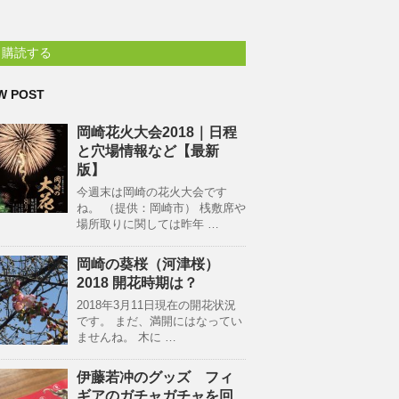
購読する
W POST
岡崎花火大会2018｜日程
と穴場情報など【最新
版】
今週末は岡崎の花火大会です
ね。 （提供：岡崎市） 桟敷席や
場所取りに関しては昨年 …
岡崎の葵桜（河津桜）
2018 開花時期は？
2018年3月11日現在の開花状況
です。 まだ、満開にはなってい
ませんね。 木に …
伊藤若冲のグッズ フィ
ギアのガチャガチャを回