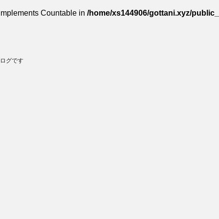
t implements Countable in
/home/xs144906/gottani.xyz/public
ログです