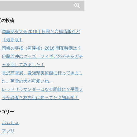
近の投稿
岡崎花火大会2018｜日程と穴場情報など
【最新版】
岡崎の葵桜（河津桜）2018 開花時期は？
伊藤若冲のグッズ フィギアのガチャガチ
ャを回してみました！
長沢芦雪展、愛知県美術館に行ってきまし
た。芦雪の犬が可愛いね。
レッドサラマンダーはなぜ岡崎に？平野ノ
ラが調査？林先生は知ってた？初耳学！
テゴリー
おもちゃ
アプリ