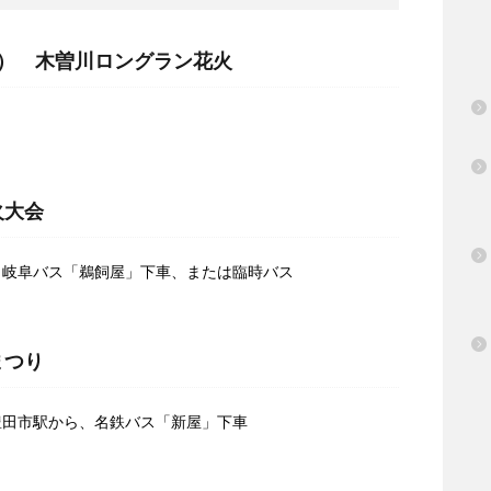
水） 木曽川ロングラン花火
火大会
、岐阜バス「鵜飼屋」下車、または臨時バス
まつり
豊田市駅から、名鉄バス「新屋」下車