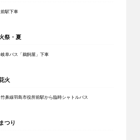
鉄前駅下車
の火祭・夏
、岐阜バス「鵜飼屋」下車
花火
は竹鼻線羽島市役所前駅から臨時シャトルバス
川まつり