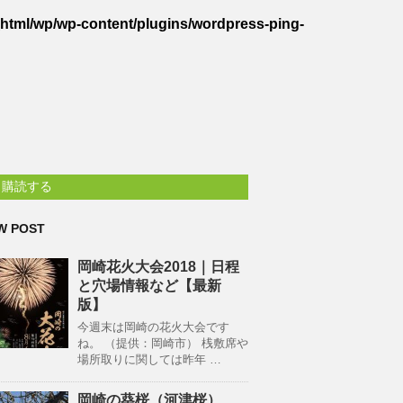
_html/wp/wp-content/plugins/wordpress-ping-
購読する
W POST
岡崎花火大会2018｜日程
と穴場情報など【最新
版】
今週末は岡崎の花火大会です
ね。 （提供：岡崎市） 桟敷席や
場所取りに関しては昨年 …
岡崎の葵桜（河津桜）