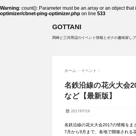
Warning
: count(): Parameter must be an array or an object tha
optimizer/cbnet-ping-optimizer.php
on line
533
GOTTANI
岡崎と三河周辺のイベント情報とボクの趣味探しブ
ホーム
>
イベント
>
名鉄沿線の花火大会2
など【最新版】
2017/07/19
名鉄沿線の花火大会2017の情報をま
7月から9月まで、各地で開催される