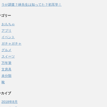
ラが調査？林先生は知ってた？初耳学！
テゴリー
おもちゃ
アプリ
イベント
ガチャガチャ
グルメ
スイーツ
万年筆
文房具
未分類
靴
ーカイブ
2018年8月