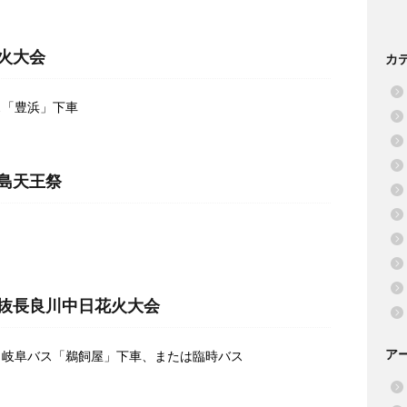
花火大会
カ
ス「豊浜」下車
津島天王祭
選抜長良川中日花火大会
ア
、岐阜バス「鵜飼屋」下車、または臨時バス