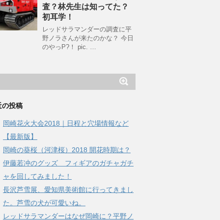
査？林先生は知ってた？
初耳学！
レッドサラマンダーの調査に平
野ノラさんが来たのかな？ 今日
のやっP?！ pic. …
近の投稿
岡崎花火大会2018｜日程と穴場情報など
【最新版】
岡崎の葵桜（河津桜）2018 開花時期は？
伊藤若冲のグッズ フィギアのガチャガチ
ャを回してみました！
長沢芦雪展、愛知県美術館に行ってきまし
た。芦雪の犬が可愛いね。
レッドサラマンダーはなぜ岡崎に？平野ノ